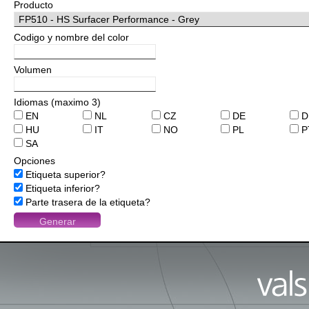
Producto
Codigo y nombre del color
Volumen
Idiomas (maximo 3)
EN
NL
CZ
DE
D
HU
IT
NO
PL
P
SA
Opciones
Etiqueta superior?
Etiqueta inferior?
Parte trasera de la etiqueta?